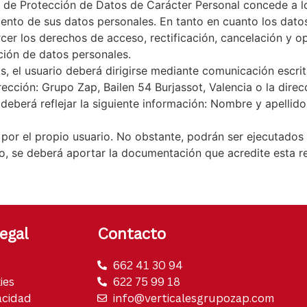
 de Protección de Datos de Carácter Personal concede a los
iento de sus datos personales. En tanto en cuanto los dato
cer los derechos de acceso, rectificación, cancelación y op
ción de datos personales.
os, el usuario deberá dirigirse mediante comunicación escr
rección: Grupo Zap, Bailen 54 Burjassot, Valencia o la direc
berá reflejar la siguiente información: Nombre y apellidos d
o por el propio usuario. No obstante, podrán ser ejecutad
so, se deberá aportar la documentación que acredite esta r
egal
Contacto
662 41 30 94
ies
622 75 99 18
acidad
info@verticalesgrupozap.com